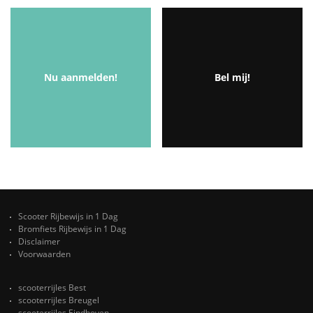
Nu aanmelden!
Bel mij!
Scooter Rijbewijs in 1 Dag
Bromfiets Rijbewijs in 1 Dag
Disclaimer
Voorwaarden
scooterrijles Best
scooterrijles Breugel
scooterrijles Eindhoven